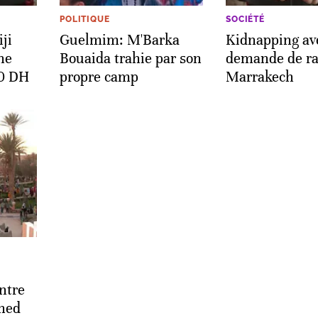
POLITIQUE
SOCIÉTÉ
ji
Guelmim: M'Barka
Kidnapping av
ne
Bouaida trahie par son
demande de ra
00 DH
propre camp
Marrakech
:
ntre
hed