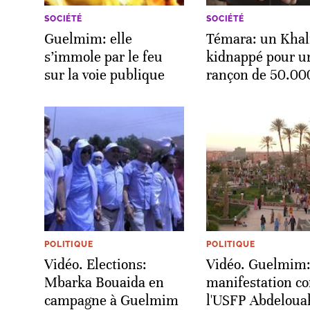
SOCIÉTÉ
SOCIÉTÉ
Guelmim: elle
Témara: un Khali
s’immole par le feu
kidnappé pour u
sur la voie publique
rançon de 50.0
POLITIQUE
POLITIQUE
Vidéo. Elections:
Vidéo. Guelmim
Mbarka Bouaida en
manifestation co
campagne à Guelmim
l'USFP Abdeloua