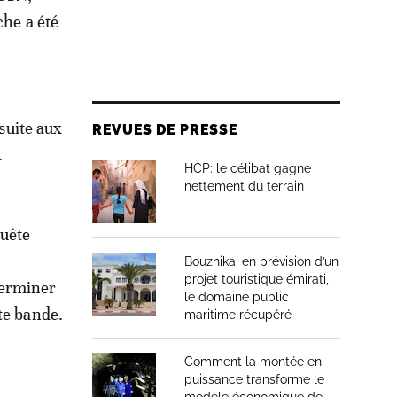
che a été
 suite aux
REVUES DE PRESSE
.
HCP: le célibat gagne
nettement du terrain
quête
Bouznika: en prévision d’un
projet touristique émirati,
terminer
le domaine public
te bande.
maritime récupéré
Comment la montée en
puissance transforme le