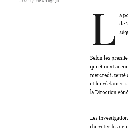
Le 14/07/2016 à 09h30
L
a p
de 
séq
Selon les premie
qui étaient acco
mercredi, tenté 
et lui réclamer
la Direction gén
Les investigatio
d'arrêter les de