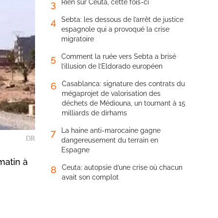
Rien sur Ceuta, cette fois-ci
3
Sebta: les dessous de l’arrêt de justice
4
espagnole qui a provoqué la crise
migratoire
Comment la ruée vers Sebta a brisé
5
l’illusion de l’Eldorado européen
Casablanca: signature des contrats du
6
mégaprojet de valorisation des
déchets de Médiouna, un tournant à 15
milliards de dirhams
La haine anti-marocaine gagne
7
DR
dangereusement du terrain en
Espagne
matin à
Ceuta: autopsie d’une crise où chacun
8
avait son complot