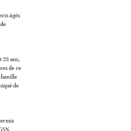
ects âgés
 de
t 23 ans,
res de ce
 famille
niqué de
 permis
DGSN,