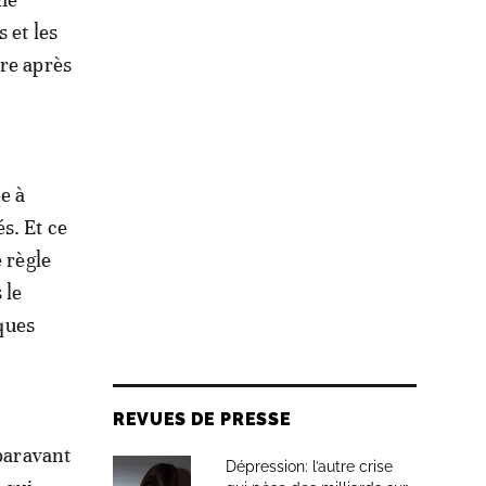
 et les
ère après
re à
s. Et ce
 règle
 le
iques
REVUES DE PRESSE
uparavant
Dépression: l’autre crise