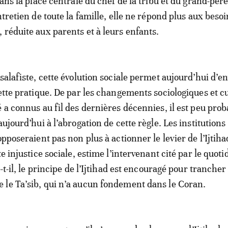
dans la place centrale du chef de la tribu et du grand-père
ntretien de toute la famille, elle ne répond plus aux besoi
 réduite aux parents et à leurs enfants.
salafiste, cette évolution sociale permet aujourd’hui d’e
cette pratique. De par les changements sociologiques et cu
é a connus au fil des dernières décennies, il est peu prob
aujourd’hui à l’abrogation de cette règle. Les institutions
opposeraient pas non plus à actionner le levier de l’Ijtih
te injustice sociale, estime l’intervenant cité par le quoti
e-t-il, le principe de l’Ijtihad est encouragé pour trancher
le Ta’sib, qui n’a aucun fondement dans le Coran.