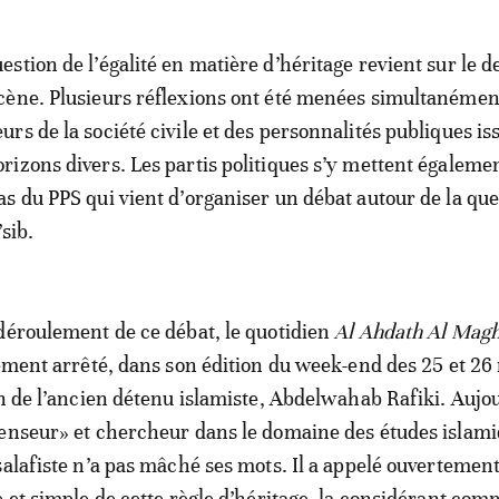
uestion de l’égalité en matière d’héritage revient sur le 
scène. Plusieurs réflexions ont été menées simultanémen
eurs de la société civile et des personnalités publiques is
orizons divers. Les partis politiques s’y mettent égalemen
cas du PPS qui vient d’organiser un débat autour de la qu
’sib.
déroulement de ce débat, le quotidien
Al Ahdath Al Magh
rement arrêté, dans son édition du week-end des 25 et 26
on de l’ancien détenu islamiste, Abdelwahab Rafiki. Aujo
enseur» et chercheur dans le domaine des études islami
salafiste n’a pas mâché ses mots. Il a appelé ouvertement
e et simple de cette règle d’héritage, la considérant co