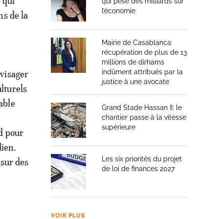
 qui
qui pèse des milliards sur
l’économie
ns de la
Mairie de Casablanca:
récupération de plus de 13
millions de dirhams
indûment attribués par la
nvisager
justice à une avocate
lturels
able
Grand Stade Hassan II: le
chantier passe à la vitesse
supérieure
ad pour
dien.
Les six priorités du projet
 sur des
de loi de finances 2027
VOIR PLUS