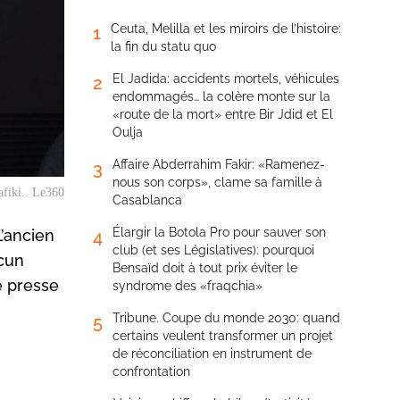
Ceuta, Melilla et les miroirs de l’histoire:
1
la fin du statu quo
El Jadida: accidents mortels, véhicules
2
endommagés… la colère monte sur la
«route de la mort» entre Bir Jdid et El
Oulja
Affaire Abderrahim Fakir: «Ramenez-
3
nous son corps», clame sa famille à
fiki.. Le360
Casablanca
Élargir la Botola Pro pour sauver son
L’ancien
4
club (et ses Législatives): pourquoi
ucun
Bensaïd doit à tout prix éviter le
e presse
syndrome des «fraqchia»
Tribune. Coupe du monde 2030: quand
5
certains veulent transformer un projet
de réconciliation en instrument de
confrontation