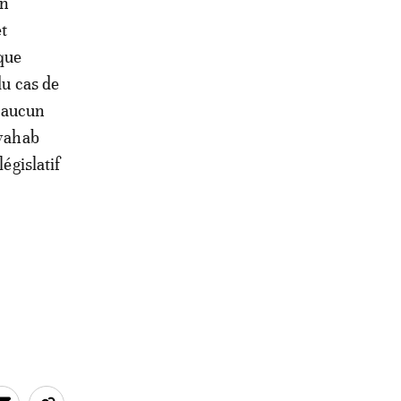
en
t
 que
du cas de
r aucun
lwahab
égislatif