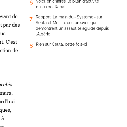
Voici, en chiffres, le bilan d’activité
6
d’Interpol Rabat
devant de
Rapport. La main du «Système» sur
7
Sebta et Melilla: ces preuves qui
t par des
démontrent un assaut téléguidé depuis
sus
l’Algérie
t. C’est
Rien sur Ceuta, cette fois-ci
8
estion de
rebia
 mars,
urd’hui
ques,
 à
mme