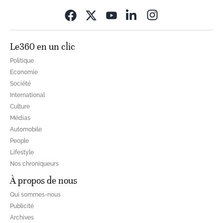
Opens in new wi
Le360 en un clic
Politique
Economie
Société
International
Culture
Médias
Automobile
People
Lifestyle
Nos chroniqueurs
À propos de nous
Qui sommes-nous
Publicité
Archives