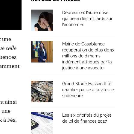
Dépression: l’autre crise
qui pèse des milliards sur
l’économie
t une
Mairie de Casablanca:
ue celle
récupération de plus de 13
quences
millions de dirhams
indûment attribués par la
notamment
justice à une avocate
Grand Stade Hassan II: le
chantier passe à la vitesse
supérieure
t ainsi
t une
Les six priorités du projet
x à Fès,
de loi de finances 2027