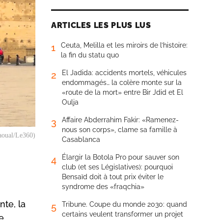
ARTICLES LES PLUS LUS
Ceuta, Melilla et les miroirs de l’histoire:
1
la fin du statu quo
El Jadida: accidents mortels, véhicules
2
endommagés… la colère monte sur la
«route de la mort» entre Bir Jdid et El
Oulja
Affaire Abderrahim Fakir: «Ramenez-
3
nous son corps», clame sa famille à
Jaoual/Le360)
Casablanca
Élargir la Botola Pro pour sauver son
4
club (et ses Législatives): pourquoi
Bensaïd doit à tout prix éviter le
syndrome des «fraqchia»
nte, la
Tribune. Coupe du monde 2030: quand
5
certains veulent transformer un projet
e