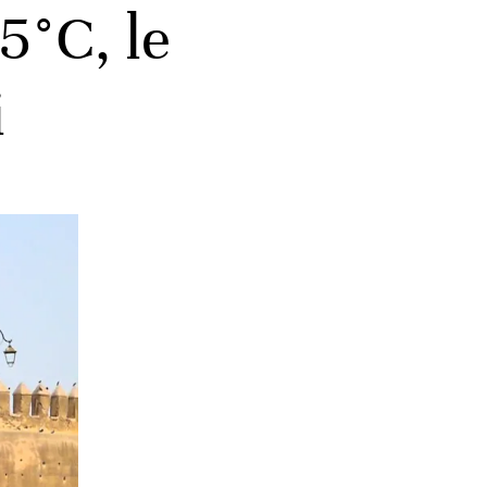
5°C, le
i