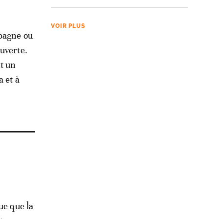
VOIR PLUS
spagne ou
uverte.
nt un
 et à
ue que la