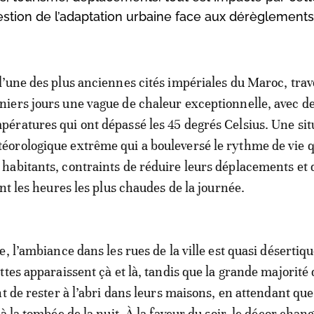
stion de l’adaptation urbaine face aux dérèglements
 l’une des plus anciennes cités impériales du Maroc, trav
niers jours une vague de chaleur exceptionnelle, avec d
pératures qui ont dépassé les 45 degrés Celsius. Une sit
éorologique extrême qui a bouleversé le rythme de vie 
 habitants, contraints de réduire leurs déplacements et 
nt les heures les plus chaudes de la journée.
, l’ambiance dans les rues de la ville est quasi désertiqu
ttes apparaissent çà et là, tandis que la grande majorité 
t de rester à l’abri dans leurs maisons, en attendant que
à la tombée de la nuit. À la faveur du soir, le décor chan