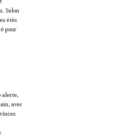
t
s. Selon
es étés
té pour
 alerte,
ain, avec
ovinces
s