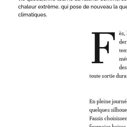
chaleur extrême, qui pose de nouveau la que
climatiques.
F
ès,
der
tem
mét
des
toute sortie dura
En pleine journée
quelques silhoue
Fassis choisissen
fournaise baisse 