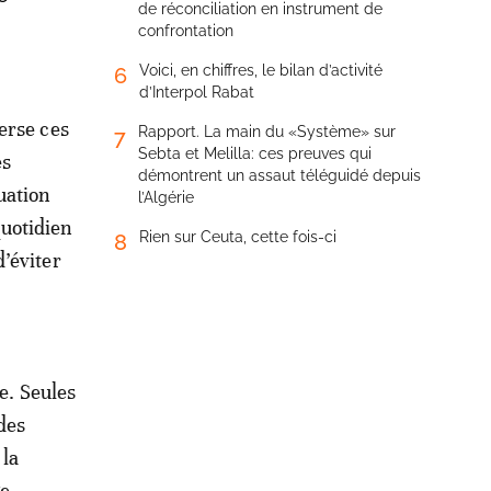
de réconciliation en instrument de
confrontation
Voici, en chiffres, le bilan d’activité
6
d’Interpol Rabat
erse ces
Rapport. La main du «Système» sur
7
Sebta et Melilla: ces preuves qui
es
démontrent un assaut téléguidé depuis
uation
l’Algérie
quotidien
Rien sur Ceuta, cette fois-ci
8
d’éviter
e. Seules
des
 la
ge