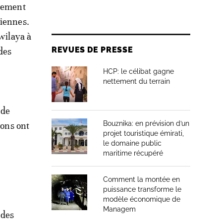
idement
riennes.
 wilaya à
REVUES DE PRESSE
des
HCP: le célibat gagne
nettement du terrain
 de
Bouznika: en prévision d’un
ions ont
projet touristique émirati,
le domaine public
maritime récupéré
Comment la montée en
puissance transforme le
modèle économique de
Managem
 des