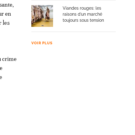
sante,
Viandes rouges: les
ur en
raisons d’un marché
toujours sous tension
r les
VOIR PLUS
u crime
te
e