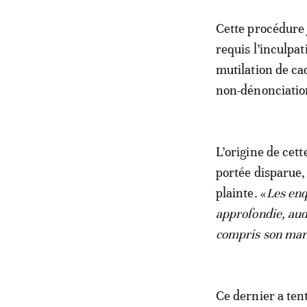
Cette procédure 
requis l’inculpa
mutilation de cad
non-dénonciatio
L’origine de cet
portée disparue, 
plainte. «
Les enq
approfondie, aud
compris son mar
Ce dernier a ten