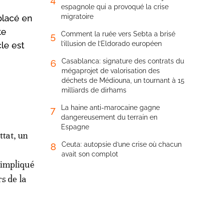
espagnole qui a provoqué la crise
migratoire
placé en
te
Comment la ruée vers Sebta a brisé
5
l’illusion de l’Eldorado européen
le est
Casablanca: signature des contrats du
6
mégaprojet de valorisation des
déchets de Médiouna, un tournant à 15
milliards de dirhams
La haine anti-marocaine gagne
7
dangereusement du terrain en
Espagne
ttat, un
Ceuta: autopsie d’une crise où chacun
8
avait son complot
 impliqué
s de la