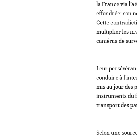
la France via l’
effondrée: son n
Cette contradict
multiplier les i
caméras de surve
Leur persévéranc
conduire à l’inte
mis au jour des 
instruments du f
transport des par
Selon une source