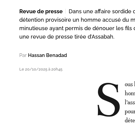
Revue de presse
Dans une affaire sordide 
détention provisoire un homme accusé du m
minutieuse ayant permis de dénouer les fils d
une revue de presse tirée d’Assabah.
Par
Hassan Benadad
Le 20/10/2025 à 20h45
S
ous 
homm
l’as
pour
déte