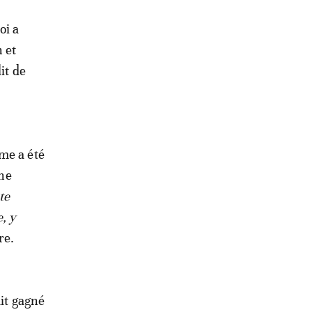
oi a
 et
it de
me a été
une
te
, y
re.
ait gagné