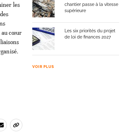
iner les
chantier passe à la vitesse
supérieure
ndes
ons
Les six priorités du projet
i au cœur
de loi de finances 2027
 liaisons
rganisé.
VOIR PLUS