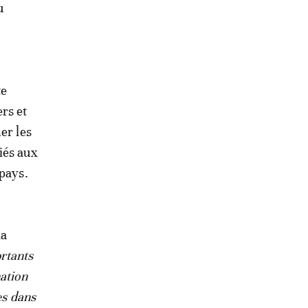
u
te
rs et
er les
iés aux
 pays.
la
rtants
ation
es dans