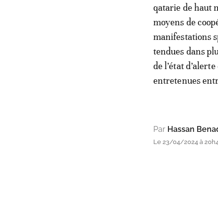
qatarie de haut 
moyens de coopér
manifestations s
tendues dans pl
de l’état d’alert
entretenues entr
Par
Hassan Bena
Le 23/04/2024 à 20h