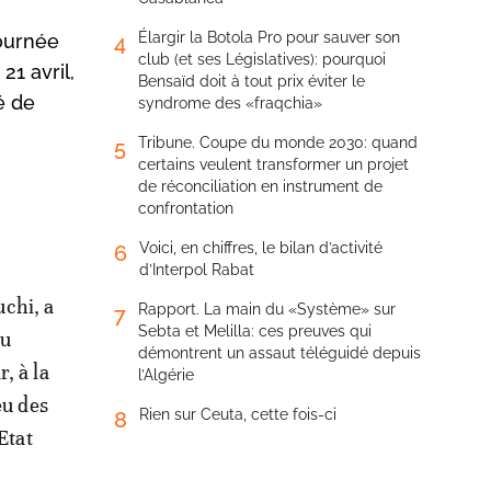
Élargir la Botola Pro pour sauver son
ournée
4
club (et ses Législatives): pourquoi
21 avril,
Bensaïd doit à tout prix éviter le
é de
syndrome des «fraqchia»
Tribune. Coupe du monde 2030: quand
5
certains veulent transformer un projet
de réconciliation en instrument de
confrontation
Voici, en chiffres, le bilan d’activité
6
d’Interpol Rabat
chi, a
Rapport. La main du «Système» sur
7
Sebta et Melilla: ces preuves qui
du
démontrent un assaut téléguidé depuis
, à la
l’Algérie
eu des
Rien sur Ceuta, cette fois-ci
8
Etat