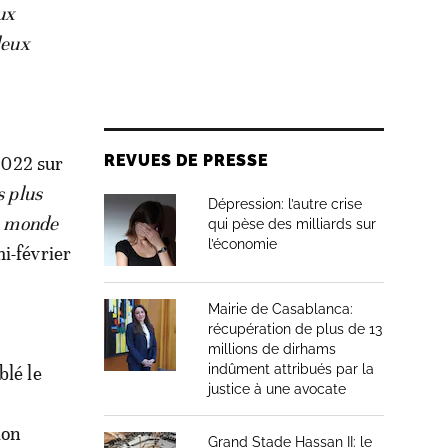
ux
deux
REVUES DE PRESSE
 2022 sur
s plus
Dépression: l’autre crise
du monde
qui pèse des milliards sur
l’économie
i-février
Mairie de Casablanca:
récupération de plus de 13
millions de dirhams
indûment attribués par la
blé le
justice à une avocate
ion
Grand Stade Hassan II: le