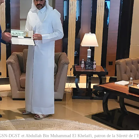
GSN-DGST et Abdullah Bin Muhammad El Khelaifi, patron de la Sûreté de l’Et