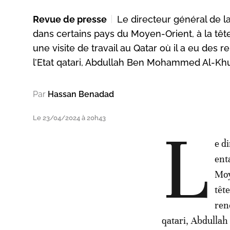
Revue de presse
Le directeur général de 
dans certains pays du Moyen-Orient, à la tête
une visite de travail au Qatar où il a eu des r
l’Etat qatari, Abdullah Ben Mohammed Al-Khul
Par
Hassan Benadad
Le 23/04/2024 à 20h43
L
e d
ent
Moy
têt
ren
qatari, Abdulla