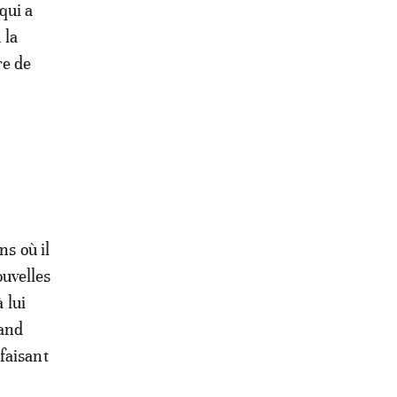
qui a
 la
re de
ns où il
ouvelles
 lui
uand
faisant