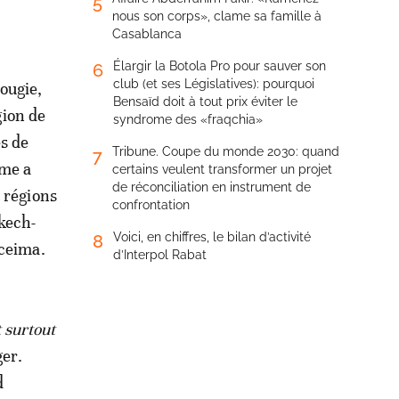
5
nous son corps», clame sa famille à
Casablanca
Élargir la Botola Pro pour sauver son
6
club (et ses Législatives): pourquoi
ougie,
Bensaïd doit à tout prix éviter le
ion de
syndrome des «fraqchia»
s de
Tribune. Coupe du monde 2030: quand
7
mme a
certains veulent transformer un projet
de réconciliation en instrument de
e régions
confrontation
kech-
Voici, en chiffres, le bilan d’activité
8
oceima.
d’Interpol Rabat
t surtout
ger.
d