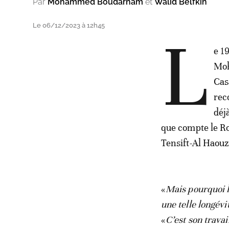
Par
Mohammed Boudarham
et
Walid Belfkih
Le 06/12/2023 à 12h45
L
e 1
Moh
Cas
rec
déj
que compte le R
Tensift-Al Haouz
«
Mais pourquoi lu
une telle longévi
«
C’est son travai