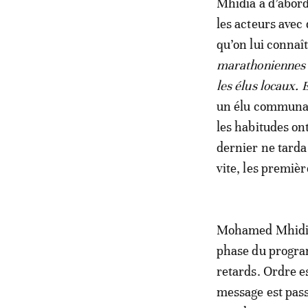
Mhidia a d’abord
les acteurs avec 
qu’on lui connaît
marathoniennes av
les élus locaux. 
un élu communal 
les habitudes on
dernier ne tarda
vite, les premiè
Mohamed Mhidia 
phase du progra
retards. Ordre es
message est pass