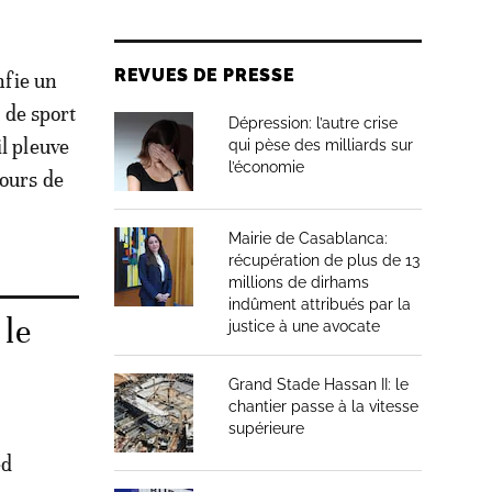
REVUES DE PRESSE
fie un
e de sport
Dépression: l’autre crise
l pleuve
qui pèse des milliards sur
l’économie
cours de
Mairie de Casablanca:
récupération de plus de 13
millions de dirhams
indûment attribués par la
 le
justice à une avocate
Grand Stade Hassan II: le
chantier passe à la vitesse
supérieure
ed