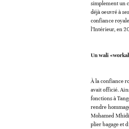
simplement un ca
déjà oeuvré à ses
confiance royale
l’Intérieur, en 
Un wali «worka
À la confiance ro
avait officié. Ai
fonctions à Tange
rendre hommage,
Mohamed Mhidia a
plier bagage et d