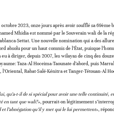
9 octobre 2023, onze jours après avoir soufflé sa 69ème b
amed Mhidia est nommé par le Souverain wali de la rég
ablanca-Settat. Une nouvelle nomination qui a des allure
ord absolu pour un haut commis de l’État, puisque l’ho
à eu à diriger, depuis 2007, les wilayas de cinq des douz
oyaume: Taza-Al Hoceima-Taounate d’abord, puis Marra
, l’Oriental, Rabat-Salé-Kénitra et Tanger-Tétouan-Al H
i, qu’a-t-il de si spécial pour avoir une telle continuité, e
té en tant que wali?
», pourrait-on légitimement s’interro
l et l’abnégation qu’il y met qui le lui permettent
», répon