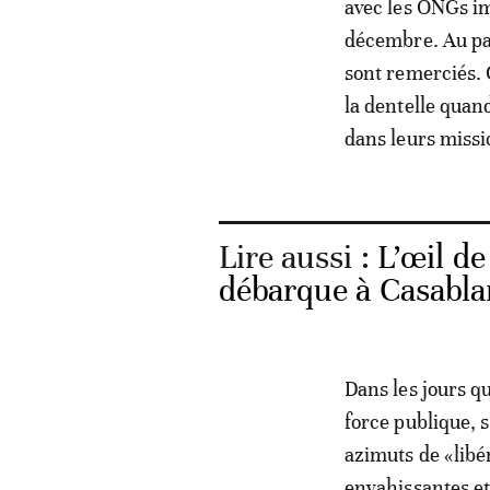
avec les ONGs im
décembre. Au pa
sont remerciés. 
la dentelle quan
dans leurs missi
Lire aussi :
L’œil d
débarque à Casablan
Dans les jours q
force publique, 
azimuts de «libér
envahissantes et