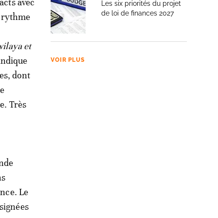
tacts avec
Les six priorités du projet
de loi de finances 2027
le rythme
wilaya et
 indique
VOIR PLUS
es, dont
Ce
e. Très
onde
ns
ence. Le
 signées