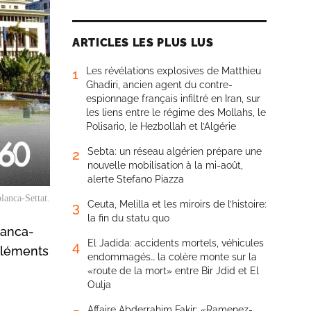
ARTICLES LES PLUS LUS
Les révélations explosives de Matthieu
1
Ghadiri, ancien agent du contre-
espionnage français infiltré en Iran, sur
les liens entre le régime des Mollahs, le
Polisario, le Hezbollah et l’Algérie
Sebta: un réseau algérien prépare une
2
nouvelle mobilisation à la mi-août,
alerte Stefano Piazza
lanca-Settat.
Ceuta, Melilla et les miroirs de l’histoire:
3
la fin du statu quo
lanca-
El Jadida: accidents mortels, véhicules
4
 Éléments
endommagés… la colère monte sur la
«route de la mort» entre Bir Jdid et El
Oulja
Affaire Abderrahim Fakir: «Ramenez-