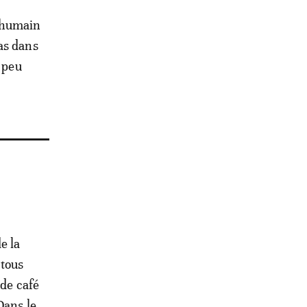
 humain
as dans
t peu
e la
 tous
 de café
Dans le