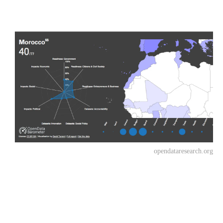
opendataresearch.org