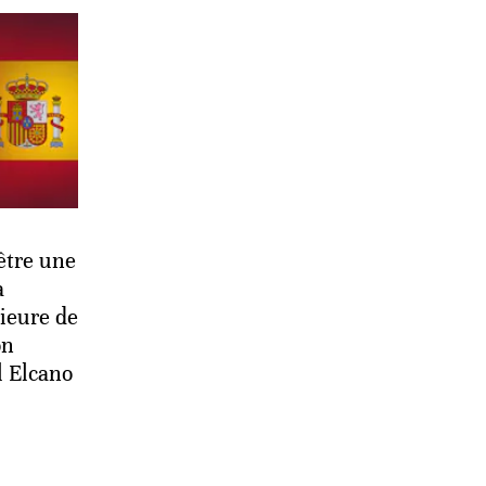
être une
a
rieure de
on
l Elcano