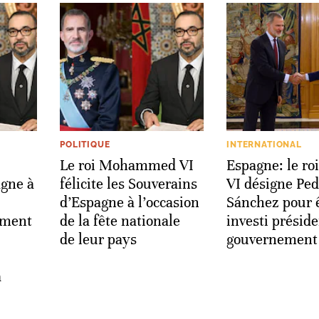
POLITIQUE
INTERNATIONAL
Le roi Mohammed VI
Espagne: le roi
agne à
félicite les Souverains
VI désigne Ped
d’Espagne à l’occasion
Sánchez pour 
rment
de la fête nationale
investi présid
de leur pays
gouvernement
a