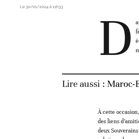
Le 30/01/2024 à 11h33
D
a
f
ê
m
Lire aussi :
Maroc-E
À cette occasion
des liens d’amiti
deux Souverains 