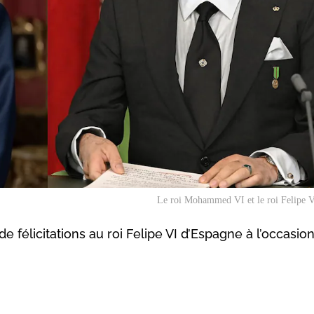
Le roi Mohammed VI et le roi Felipe V
élicitations au roi Felipe VI d’Espagne à l’occasio