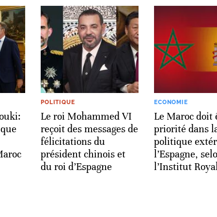
POLITIQUE
ECONOMIE
ouki:
Le roi Mohammed VI
Le Maroc doit 
 que
reçoit des messages de
priorité dans l
félicitations du
politique exté
Maroc
président chinois et
l’Espagne, sel
du roi d’Espagne
l’Institut Roya