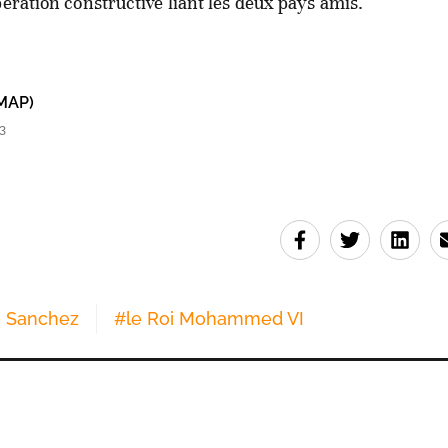
pération constructive liant les deux pays amis.
MAP)
3
 Sanchez
#
le Roi Mohammed VI