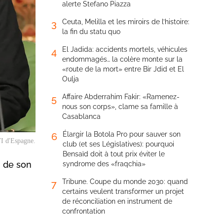
alerte Stefano Piazza
Ceuta, Melilla et les miroirs de l’histoire:
3
la fin du statu quo
El Jadida: accidents mortels, véhicules
4
endommagés… la colère monte sur la
«route de la mort» entre Bir Jdid et El
Oulja
Affaire Abderrahim Fakir: «Ramenez-
5
nous son corps», clame sa famille à
Casablanca
Élargir la Botola Pro pour sauver son
6
I d'Espagne.
club (et ses Législatives): pourquoi
Bensaïd doit à tout prix éviter le
n de son
syndrome des «fraqchia»
Tribune. Coupe du monde 2030: quand
7
certains veulent transformer un projet
de réconciliation en instrument de
confrontation