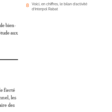
Voici, en chiffres, le bilan d’activité
8
d’Interpol Rabat
 de bien-
iétude aux
e fierté
nnel, les
aire des