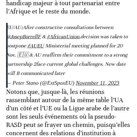
handicap majeur à tout partenariat entre
l’Afrique et le reste du monde.
EU/AU:After constructive consultations between
@JosepBorrellF
&
#AfricanUnion
,decision was taken to
postpone
#AUEU
Ministerial meeting planned for 20
Nov. 🇪🇺 & AU reaffirm their commitment to a strong
partnership 2face current global challenges. New date
will B communicated later
— Peter Stano (@ExtSpoxEU)
November 11, 2023
Notons que, jusque-là, les réunions
rassemblant autour de la même table l’UA
d’un côté et l’UE ou la Ligue arabe de l’autre
sont les seuls événements où la pseudo-
RASD peut se frayer un chemin, puisqu’elles
concernent des relations d’institution à