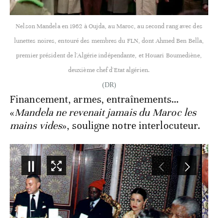
Nelson Mandela en 1962 à Oujda, au Maroc, au second rang avec des
lunettes noires, entouré des membres du FLN, dont Ahmed Ben Bella,
premier président de l'Algérie indépendante, et Houari Boumediène,
deuxième chef d'Etat algérien.
(DR)
Financement, armes, entraînements…
«
Mandela ne revenait jamais du Maroc les
mains vides
», souligne notre interlocuteur.