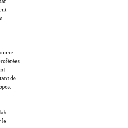
mar
ent
es
 comme
proférées
ant
tant de
ropos.
lah
 le