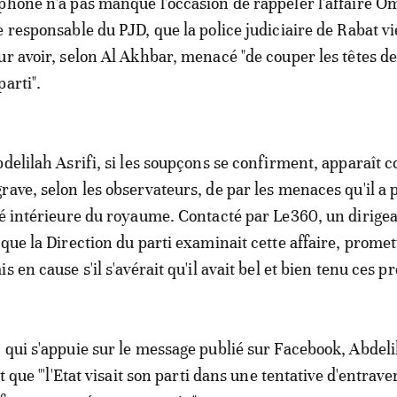
phone n'a pas manqué l'occasion de rappeler l'affaire O
e responsable du PJD, que la police judiciaire de Rabat vi
ur avoir, selon Al Akhbar, menacé "de couper les têtes d
arti".
bdelilah Asrifi, si les soupçons se confirment, apparaît
rave, selon les observateurs, de par les menaces qu'il a 
té intérieure du royaume. Contacté par Le360, un dirige
 que la Direction du parti examinait cette affaire, promet
s en cause s'il s'avérait qu'il avait bel et bien tenu ces p
 qui s'appuie sur le message publié sur Facebook, Abdeli
t que "'l'Etat visait son parti dans une tentative d'entraver