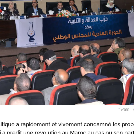
Le360 : 
litique a rapidement et vivement condamné les prop
ui a prédit une révolution au Maroc au cas où son part