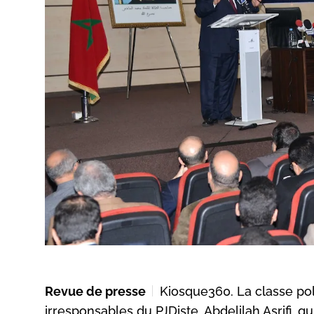
Revue de presse
Kiosque360. La classe po
irresponsables du PJDiste, Abdelilah Asrifi, q