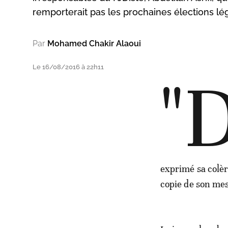
remporterait pas les prochaines élections lég
Par
Mohamed Chakir Alaoui
Le 16/08/2016 à 22h11
"
exprimé sa colèr
copie de son me