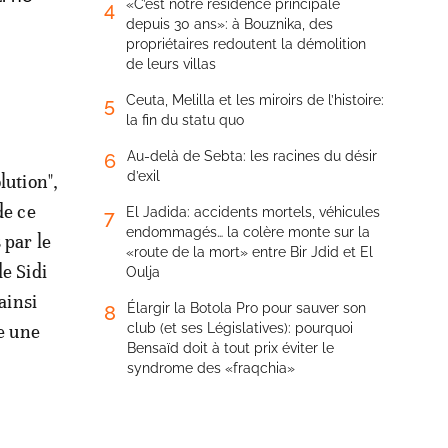
«C’est notre résidence principale
4
depuis 30 ans»: à Bouznika, des
propriétaires redoutent la démolition
de leurs villas
Ceuta, Melilla et les miroirs de l’histoire:
5
la fin du statu quo
Au-delà de Sebta: les racines du désir
6
d’exil
lution",
de ce
El Jadida: accidents mortels, véhicules
7
endommagés… la colère monte sur la
 par le
«route de la mort» entre Bir Jdid et El
e Sidi
Oulja
ainsi
Élargir la Botola Pro pour sauver son
8
ie une
club (et ses Législatives): pourquoi
Bensaïd doit à tout prix éviter le
syndrome des «fraqchia»