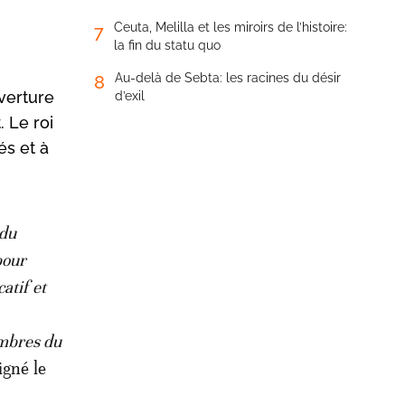
Ceuta, Melilla et les miroirs de l’histoire:
7
la fin du statu quo
Au-delà de Sebta: les racines du désir
8
verture
d’exil
 Le roi
és et à
 du
pour
atif et
embres du
ligné le