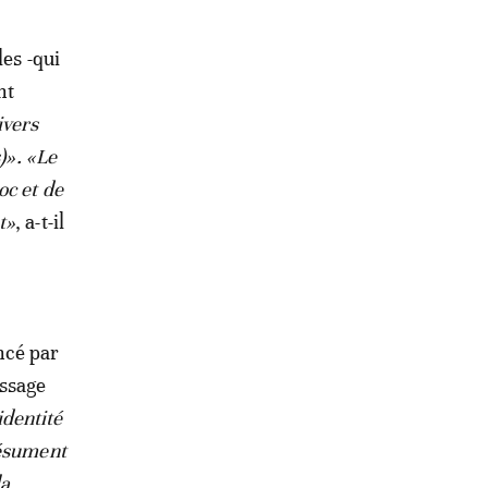
les -qui
nt
ivers
)». «Le
oc et de
t»
, a-t-il
ncé par
assage
identité
résument
la