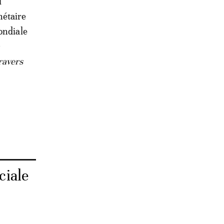
i
nétaire
ondiale
travers
ciale