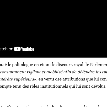
outé le politologue en citant le discours royal, le Parleme
 constamment vigilant et mobilisé afin de défendre les ca
intérêts supérieurs
», en vertu des attributions que lui con
ompte tenu des rôles institutionnels qui lui sont dévolus.