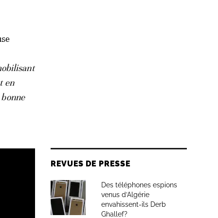
use
obilisant
t en
a bonne
REVUES DE PRESSE
Des téléphones espions
venus d’Algérie
envahissent-ils Derb
Ghallef?