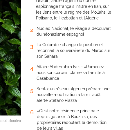
Ghadiri, ancien agent du contre-
espionnage français infiltré en Iran, sur
les liens entre le régime des Mollahs, le
Polisario, le Hezbollah et l’Algérie
Núcleo Nacional, le visage à découvert
2
du néonazisme espagnol
La Colombie change de position et
3
reconnaît la souveraineté du Maroc sur
son Sahara
Affaire Abderrahim Fakir: «Ramenez-
4
nous son corps», clame sa famille à
Casablanca
Sebta: un réseau algérien prépare une
5
nouvelle mobilisation à la mi-août,
alerte Stefano Piazza
«C’est notre résidence principale
6
depuis 30 ans»: à Bouznika, des
amed Bouden
propriétaires redoutent la démolition
de leurs villas