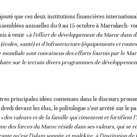
ajouté que ces deux institutions financières internationa
ssemblées annuelles du 9 au 15 octobre à Marrakech- vo
is à venir «
à l’effort de développement du Maroc dans d
(écoles, santé) et d’infrastructure (équipements et routes
 mondiale sont convaincus des efforts fournis par le Mar
aduire sur le terrain divers programmes de développemen
res principales idées contenues dans le discours prono
dredi devant les élus, le politologue s’est arrêté sur le p
 «
des valeurs et de la famille qui cimentent et fortifient l’
une des forces du Maroc réside dans ses valeurs, qui se 
rante qu’est l’islam sunnite et malékite, à l’institution de 