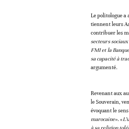
Le politologue a 
tiennent leurs A
contribuer les mo
secteurs sociaux 
FMI et la Banque
sa capacité à tr
argumenté.
Revenant aux aut
le Souverain, ven
évoquant le sens
marocaine».
«
L’
à sa religion tolé