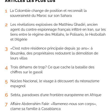
ARTICLES LES PLUS LUS
1
La Colombie change de position et reconnaît la
souveraineté du Maroc sur son Sahara
2
Les révélations explosives de Matthieu Ghadiri, ancien
agent du contre-espionnage français infiltré en Iran, sur les
liens entre le régime des Mollahs, le Polisario, le Hezbollah
et l’Algérie
3
«C’est notre résidence principale depuis 30 ans»: à
Bouznika, des propriétaires redoutent la démolition de
leurs villas
4
Trois dirhams de trop? Ce que cache la bataille des
chiffres sur le gasoil
5
Núcleo Nacional, le visage à découvert du néonazisme
espagnol
6
Sebta, paradoxes d’une frontière européenne en Afrique
7
Affaire Abderrahim Fakir: «Ramenez-nous son corps»,
clame sa famille à Casablanca