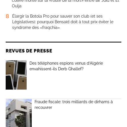
colère monte sur la «route de la mort» entre Bir Jdid et El
Oulja
8
Élargir la Botola Pro pour sauver son club (et ses
Législatives): pourquoi Bensaïd doit à tout prix éviter le
syndrome des «fraqchia»
REVUES DE PRESSE
Des téléphones espions venus d’Algérie
envahissent-ils Derb Ghallef?
Fraude fiscale: trois milliards de dirhams à
recouvrer