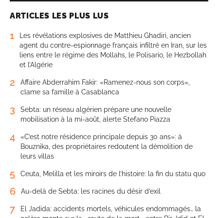
ARTICLES LES PLUS LUS
1
Les révélations explosives de Matthieu Ghadiri, ancien
agent du contre-espionnage français infiltré en Iran, sur les
liens entre le régime des Mollahs, le Polisario, le Hezbollah
et l’Algérie
2
Affaire Abderrahim Fakir: «Ramenez-nous son corps»,
clame sa famille à Casablanca
3
Sebta: un réseau algérien prépare une nouvelle
mobilisation à la mi-août, alerte Stefano Piazza
4
«C’est notre résidence principale depuis 30 ans»: à
Bouznika, des propriétaires redoutent la démolition de
leurs villas
5
Ceuta, Melilla et les miroirs de l’histoire: la fin du statu quo
6
Au-delà de Sebta: les racines du désir d’exil
7
El Jadida: accidents mortels, véhicules endommagés… la