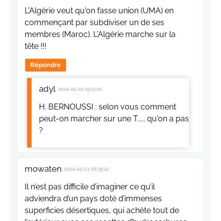
L'Algérie veut qu'on fasse union (UMA) en
commençant par subdiviser un de ses
membres (Maroc). L'Algérie marche sur la
tête !!!
Répondre
adyl
2024-05-03 19:13:00
H. BERNOUSSI : selon vous comment
peut-on marcher sur une T..... qu'on a pas
?
mowaten
2024-05-03 08:39:12
Il n’est pas difficile d’imaginer ce qu’il
adviendra d’un pays doté d’immenses
superficies désertiques, qui achète tout de