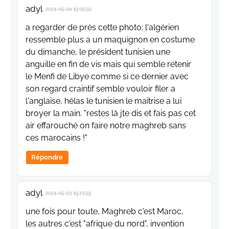
adyl
2024-05-04 19:05:50
a regarder de près cette photo; l'algérien
ressemble plus a un maquignon en costume
du dimanche, le président tunisien une
anguille en fin de vis mais qui semble retenir
le Menfi de Libye comme si ce dernier avec
son regard craintif semble vouloir filer a
l'anglaise, hélas le tunisien le maitrise a lui
broyer la main. "restes là jte dis et fais pas cet
air effarouché on faire notre maghreb sans
ces marocains !"
Répondre
adyl
2024-05-03 19:23:59
une fois pour toute, Maghreb c'est Maroc,
les autres c'est "afrique du nord", invention