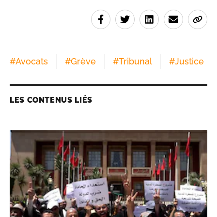
#
Avocats
#
Grève
#
Tribunal
#
Justice
LES CONTENUS LIÉS