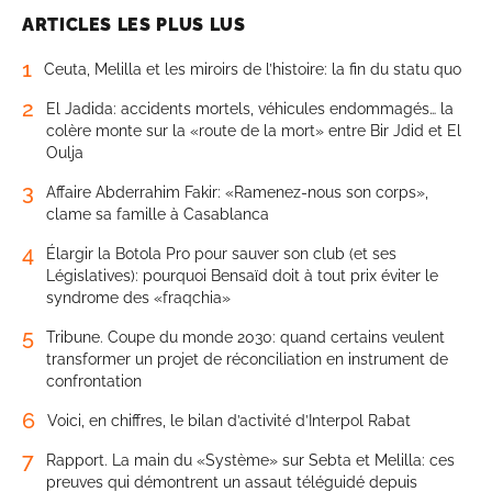
ARTICLES LES PLUS LUS
1
Ceuta, Melilla et les miroirs de l’histoire: la fin du statu quo
2
El Jadida: accidents mortels, véhicules endommagés… la
colère monte sur la «route de la mort» entre Bir Jdid et El
Oulja
3
Affaire Abderrahim Fakir: «Ramenez-nous son corps»,
clame sa famille à Casablanca
4
Élargir la Botola Pro pour sauver son club (et ses
Législatives): pourquoi Bensaïd doit à tout prix éviter le
syndrome des «fraqchia»
5
Tribune. Coupe du monde 2030: quand certains veulent
transformer un projet de réconciliation en instrument de
confrontation
6
Voici, en chiffres, le bilan d’activité d’Interpol Rabat
7
Rapport. La main du «Système» sur Sebta et Melilla: ces
preuves qui démontrent un assaut téléguidé depuis