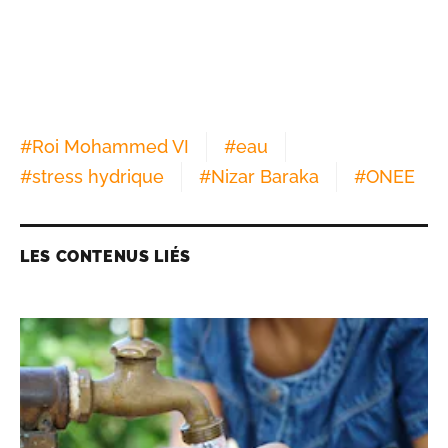
#
Roi Mohammed VI
#
eau
#
stress hydrique
#
Nizar Baraka
#
ONEE
LES CONTENUS LIÉS