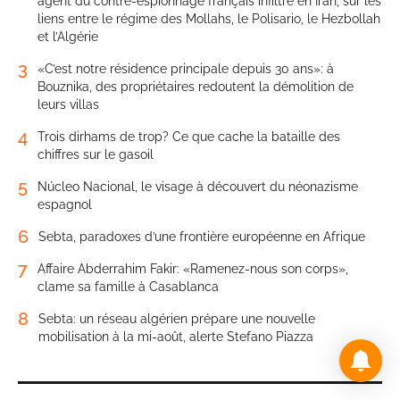
agent du contre-espionnage français infiltré en Iran, sur les
liens entre le régime des Mollahs, le Polisario, le Hezbollah
et l’Algérie
3
«C’est notre résidence principale depuis 30 ans»: à
Bouznika, des propriétaires redoutent la démolition de
leurs villas
4
Trois dirhams de trop? Ce que cache la bataille des
chiffres sur le gasoil
5
Núcleo Nacional, le visage à découvert du néonazisme
espagnol
6
Sebta, paradoxes d’une frontière européenne en Afrique
7
Affaire Abderrahim Fakir: «Ramenez-nous son corps»,
clame sa famille à Casablanca
8
Sebta: un réseau algérien prépare une nouvelle
mobilisation à la mi-août, alerte Stefano Piazza