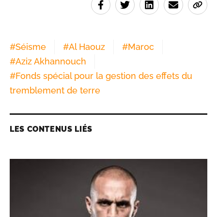
#
Séisme
#
Al Haouz
#
Maroc
#
Aziz Akhannouch
#
Fonds spécial pour la gestion des effets du
tremblement de terre
LES CONTENUS LIÉS