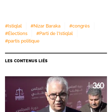
#
Istiqlal
#
Nizar Baraka
#
congrès
#
Élections
#
Parti de l'Istiqlal
#
partis politique
LES CONTENUS LIÉS