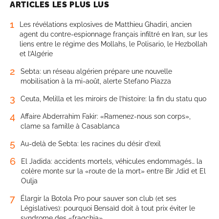
ARTICLES LES PLUS LUS
1
Les révélations explosives de Matthieu Ghadiri, ancien
agent du contre-espionnage français infiltré en Iran, sur les
liens entre le régime des Mollahs, le Polisario, le Hezbollah
et l’Algérie
2
Sebta: un réseau algérien prépare une nouvelle
mobilisation à la mi-août, alerte Stefano Piazza
3
Ceuta, Melilla et les miroirs de l’histoire: la fin du statu quo
4
Affaire Abderrahim Fakir: «Ramenez-nous son corps»,
clame sa famille à Casablanca
5
Au-delà de Sebta: les racines du désir d’exil
6
El Jadida: accidents mortels, véhicules endommagés… la
colère monte sur la «route de la mort» entre Bir Jdid et El
Oulja
7
Élargir la Botola Pro pour sauver son club (et ses
Législatives): pourquoi Bensaïd doit à tout prix éviter le
syndrome des «fraqchia»