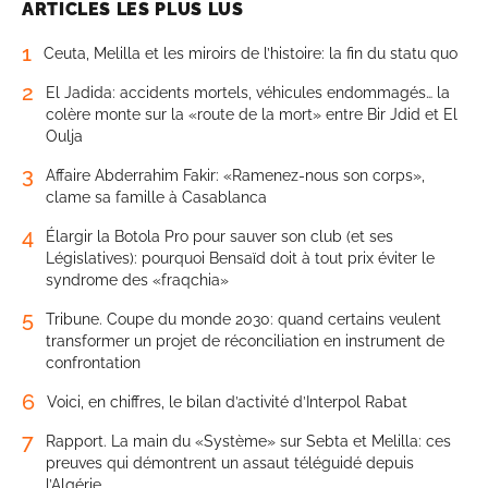
ARTICLES LES PLUS LUS
1
Ceuta, Melilla et les miroirs de l’histoire: la fin du statu quo
2
El Jadida: accidents mortels, véhicules endommagés… la
colère monte sur la «route de la mort» entre Bir Jdid et El
Oulja
3
Affaire Abderrahim Fakir: «Ramenez-nous son corps»,
clame sa famille à Casablanca
4
Élargir la Botola Pro pour sauver son club (et ses
Législatives): pourquoi Bensaïd doit à tout prix éviter le
syndrome des «fraqchia»
5
Tribune. Coupe du monde 2030: quand certains veulent
transformer un projet de réconciliation en instrument de
confrontation
6
Voici, en chiffres, le bilan d’activité d’Interpol Rabat
7
Rapport. La main du «Système» sur Sebta et Melilla: ces
preuves qui démontrent un assaut téléguidé depuis
l’Algérie