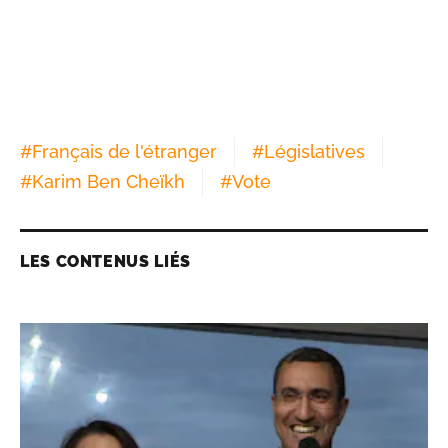
#
Français de l'étranger
#
Législatives
#
Karim Ben Cheïkh
#
Vote
LES CONTENUS LIÉS