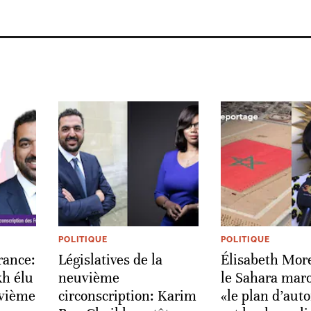
POLITIQUE
POLITIQUE
rance:
Législatives de la
Élisabeth Mor
h élu
neuvième
le Sahara maro
uvième
circonscription: Karim
«le plan d’aut