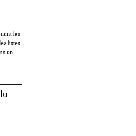
nant les
es listes
ans un
élu