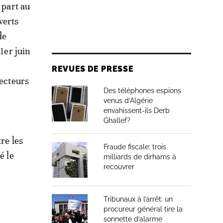
 part au
verts
de
1er juin
REVUES DE PRESSE
lecteurs
Des téléphones espions
venus d’Algérie
envahissent-ils Derb
Ghallef?
re les
Fraude fiscale: trois
é le
milliards de dirhams à
recouvrer
Tribunaux à l’arrêt: un
procureur général tire la
sonnette d’alarme