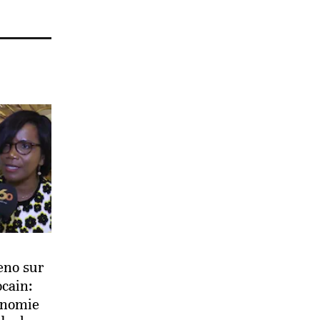
eno sur
cain:
onomie