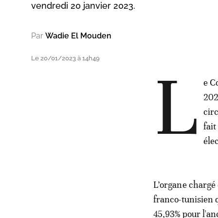
vendredi 20 janvier 2023.
Par
Wadie El Mouden
Le 20/01/2023 à 14h49
L
e C
202
cir
fai
éle
L’organe chargé 
franco-tunisien 
45,93% pour l'a