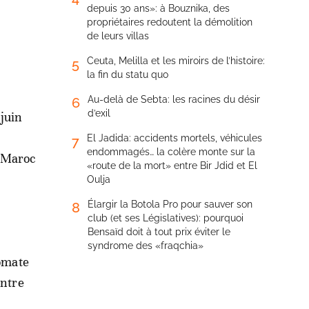
depuis 30 ans»: à Bouznika, des
propriétaires redoutent la démolition
de leurs villas
Ceuta, Melilla et les miroirs de l’histoire:
5
la fin du statu quo
Au-delà de Sebta: les racines du désir
6
d’exil
 juin
El Jadida: accidents mortels, véhicules
7
endommagés… la colère monte sur la
e Maroc
«route de la mort» entre Bir Jdid et El
Oulja
Élargir la Botola Pro pour sauver son
8
club (et ses Législatives): pourquoi
Bensaïd doit à tout prix éviter le
syndrome des «fraqchia»
lomate
ontre