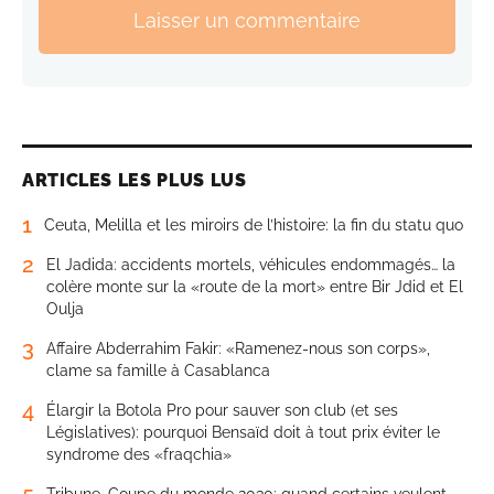
Laisser un commentaire
ARTICLES LES PLUS LUS
1
Ceuta, Melilla et les miroirs de l’histoire: la fin du statu quo
2
El Jadida: accidents mortels, véhicules endommagés… la
colère monte sur la «route de la mort» entre Bir Jdid et El
Oulja
3
Affaire Abderrahim Fakir: «Ramenez-nous son corps»,
clame sa famille à Casablanca
4
Élargir la Botola Pro pour sauver son club (et ses
Législatives): pourquoi Bensaïd doit à tout prix éviter le
syndrome des «fraqchia»
5
Tribune. Coupe du monde 2030: quand certains veulent