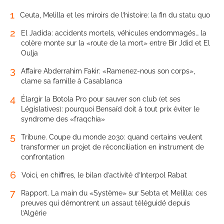
1
Ceuta, Melilla et les miroirs de l’histoire: la fin du statu quo
2
El Jadida: accidents mortels, véhicules endommagés… la
colère monte sur la «route de la mort» entre Bir Jdid et El
Oulja
3
Affaire Abderrahim Fakir: «Ramenez-nous son corps»,
clame sa famille à Casablanca
4
Élargir la Botola Pro pour sauver son club (et ses
Législatives): pourquoi Bensaïd doit à tout prix éviter le
syndrome des «fraqchia»
5
Tribune. Coupe du monde 2030: quand certains veulent
transformer un projet de réconciliation en instrument de
confrontation
6
Voici, en chiffres, le bilan d’activité d’Interpol Rabat
7
Rapport. La main du «Système» sur Sebta et Melilla: ces
preuves qui démontrent un assaut téléguidé depuis
l’Algérie