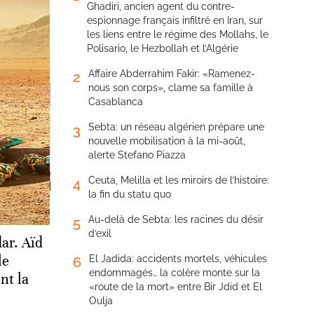
Ghadiri, ancien agent du contre-
icaine
espionnage français infiltré en Iran, sur
les liens entre le régime des Mollahs, le
Polisario, le Hezbollah et l’Algérie
Affaire Abderrahim Fakir: «Ramenez-
2
nous son corps», clame sa famille à
Casablanca
Sebta: un réseau algérien prépare une
3
nouvelle mobilisation à la mi-août,
alerte Stefano Piazza
Ceuta, Melilla et les miroirs de l’histoire:
4
la fin du statu quo
Au-delà de Sebta: les racines du désir
5
d’exil
ar. Aïd
le
El Jadida: accidents mortels, véhicules
6
endommagés… la colère monte sur la
nt la
«route de la mort» entre Bir Jdid et El
Oulja