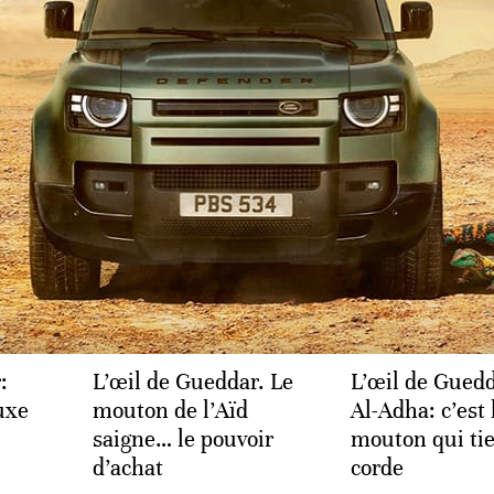
fantoche d’une junte
l’industrie afr
aute
aux commandes
MÉDIAS
MÉDIAS
:
L’œil de Gueddar. Le
L’œil de Guedd
uxe
mouton de l’Aïd
Al-Adha: c’est 
saigne… le pouvoir
mouton qui tie
d’achat
corde