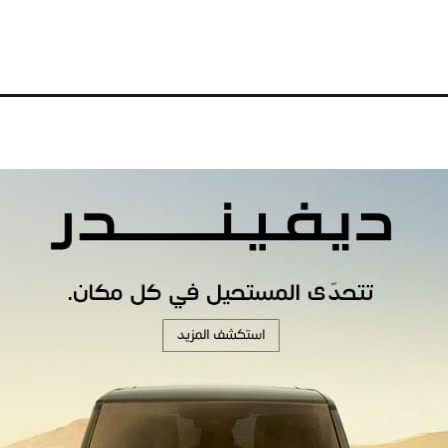
MÉDIAS
MÉDIAS
.
L’œil de Gueddar.
L’œil de Guedd
Tebboune, président
Maroc, numér