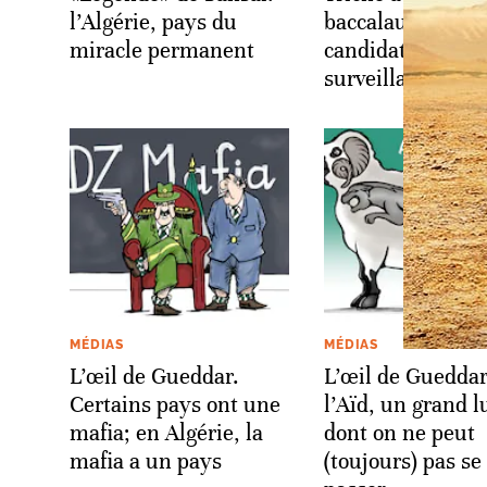
l’Algérie, pays du
baccalauréat: les
miracle permanent
candidats sous h
surveillance
MÉDIAS
MÉDIAS
L’œil de Gueddar.
L’œil de Gueddar
Certains pays ont une
l’Aïd, un grand l
mafia; en Algérie, la
dont on ne peut
mafia a un pays
(toujours) pas se