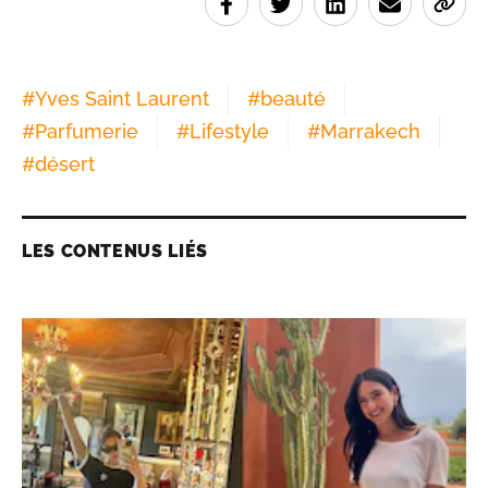
#
Yves Saint Laurent
#
beauté
#
Parfumerie
#
Lifestyle
#
Marrakech
#
désert
LES CONTENUS LIÉS