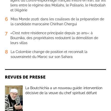
agent du contre-espionnage français infiltré en Iran, sur les
liens entre le régime des Mollahs, le Polisario, le Hezbollah
et l’Algérie
6
Miss Monde 2026: dans les coulisses de la préparation de
la candidate marocaine Chirihan Chergui
7
«C’est notre résidence principale depuis 30 ans»: à
Bouznika, des propriétaires redoutent la démolition de
leurs villas
8
La Colombie change de position et reconnaît la
souveraineté du Maroc sur son Sahara
REVUES DE PRESSE
La Boutchichia a un nouveau guide: intervention
décisive de la veuve du chef spirituel défunt