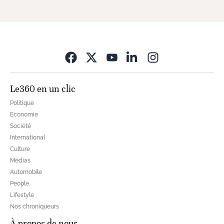
Opens in new wi
Le360 en un clic
Politique
Economie
Société
International
Culture
Médias
Automobile
People
Lifestyle
Nos chroniqueurs
À propos de nous