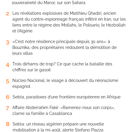
souveraineté du Maroc sur son Sahara
2
Les révélations explosives de Matthieu Ghadiri, ancien
agent du contre-espionnage français infiltré en Iran, sur les
liens entre le régime des Mollahs, le Polisario, le Hezbollah
et l’Algérie
3
«C’est notre résidence principale depuis 30 ans»: à
Bouznika, des propriétaires redoutent la démolition de
leurs villas
4
Trois dirhams de trop? Ce que cache la bataille des
chiffres sur le gasoil
5
Núcleo Nacional, le visage à découvert du néonazisme
espagnol
6
Sebta, paradoxes d’une frontière européenne en Afrique
7
Affaire Abderrahim Fakir: «Ramenez-nous son corps»,
clame sa famille à Casablanca
8
Sebta: un réseau algérien prépare une nouvelle
mobilisation à la mi-août, alerte Stefano Piazza