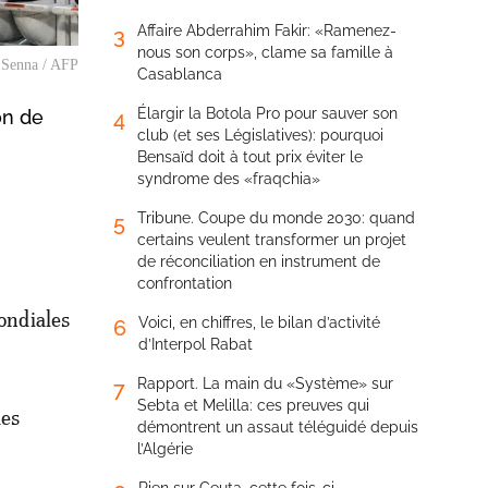
Affaire Abderrahim Fakir: «Ramenez-
3
nous son corps», clame sa famille à
l Senna / AFP
Casablanca
Élargir la Botola Pro pour sauver son
on de
4
club (et ses Législatives): pourquoi
Bensaïd doit à tout prix éviter le
syndrome des «fraqchia»
Tribune. Coupe du monde 2030: quand
5
certains veulent transformer un projet
de réconciliation en instrument de
confrontation
mondiales
Voici, en chiffres, le bilan d’activité
6
d’Interpol Rabat
Rapport. La main du «Système» sur
7
Sebta et Melilla: ces preuves qui
des
démontrent un assaut téléguidé depuis
l’Algérie