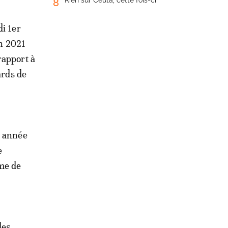
Rien sur Ceuta, cette fois-ci
8
di 1er
en 2021
rapport à
ards de
, année
e
me de
des