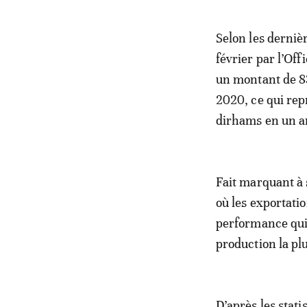
Selon les derniè
février par l’Off
un montant de 83
2020, ce qui repr
dirhams en un a
Fait marquant à 
où les exportati
performance qui
production la pl
D’après les stati