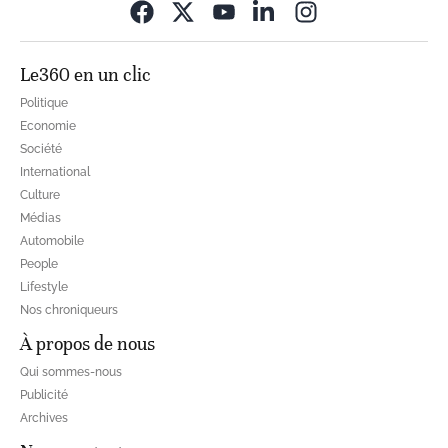
Opens in new wi
Le360 en un clic
Politique
Economie
Société
International
Culture
Médias
Automobile
People
Lifestyle
Nos chroniqueurs
À propos de nous
Qui sommes-nous
Publicité
Archives