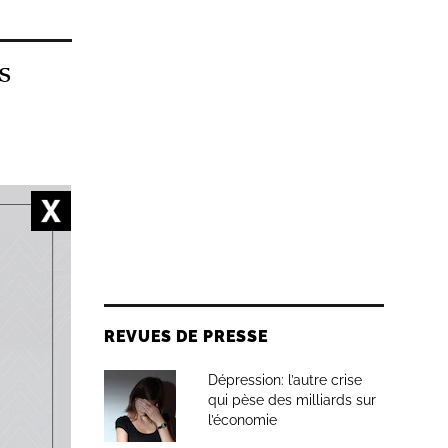
s
 œuvre
REVUES DE PRESSE
 besoins
ravers
Dépression: l’autre crise
ique le
qui pèse des milliards sur
l’économie