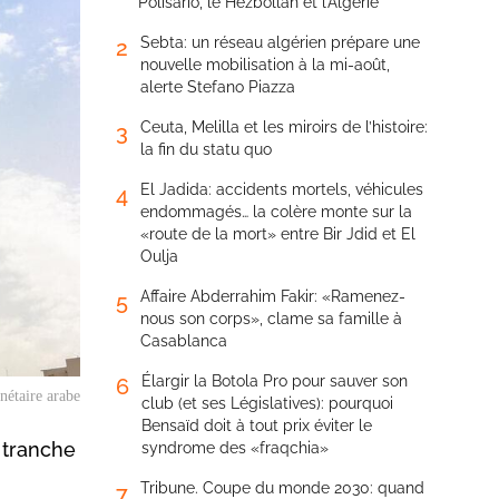
Polisario, le Hezbollah et l’Algérie
Sebta: un réseau algérien prépare une
2
nouvelle mobilisation à la mi-août,
alerte Stefano Piazza
Ceuta, Melilla et les miroirs de l’histoire:
3
la fin du statu quo
El Jadida: accidents mortels, véhicules
4
endommagés… la colère monte sur la
«route de la mort» entre Bir Jdid et El
Oulja
Affaire Abderrahim Fakir: «Ramenez-
5
nous son corps», clame sa famille à
Casablanca
Élargir la Botola Pro pour sauver son
6
nétaire arabe
club (et ses Législatives): pourquoi
Bensaïd doit à tout prix éviter le
 tranche
syndrome des «fraqchia»
Tribune. Coupe du monde 2030: quand
7