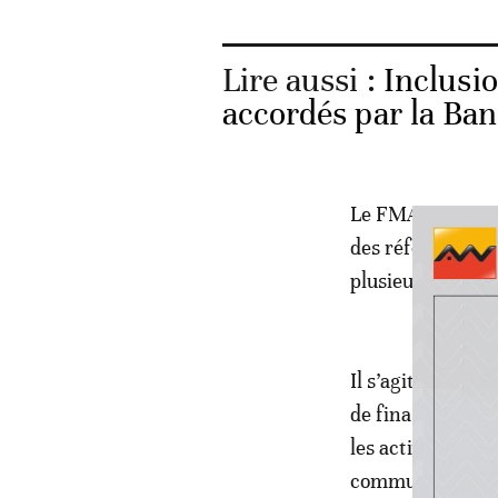
Lire aussi :
Inclusio
accordés par la Ba
Le FMA tient à s
des réformes écon
plusieurs défis,
Il s’agit de la 
de financement 
les activités d
communiqué de l