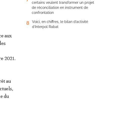
certains veulent transformer un projet
de réconciliation en instrument de
confrontation
Voici, en chiffres, le bilan d’activité
8
d’Interpol Rabat
ace aux
des
re 2021.
rêt au
ctuels,
ie du