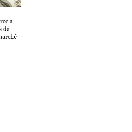
roc a
s de
 marché