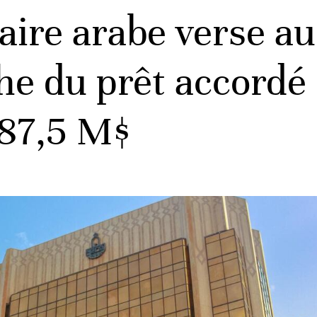
ire arabe verse au
e du prêt accordé
 87,5 M$