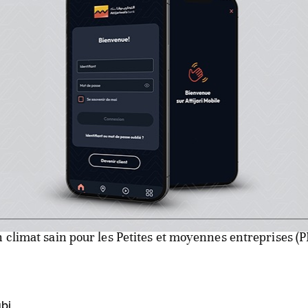
re arabe indique qu’il suit de près l'évolution de l'écon
 défis auxquels elle est confrontée en raison des circon
aussi qu’il travaille étroitement avec le gouvernement 
enariat fructueux, pour aider le pays à relever les différ
l fait face, de la manière la plus efficace. Dans ce context
arabe fait savoir qu’il examine l’octroi d’un autre prêt 
n climat sain pour les Petites et moyennes entreprises (
bi