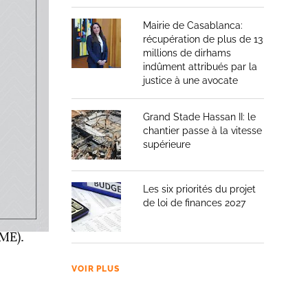
Mairie de Casablanca:
récupération de plus de 13
omie
millions de dirhams
indûment attribués par la
stances
justice à une avocate
Grand Stade Hassan II: le
chantier passe à la vitesse
supérieure
marocain,
ents
Les six priorités du projet
e, le
de loi de finances 2027
au Maroc
PME).
VOIR PLUS