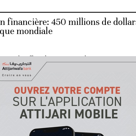
n financière: 450 millions de dollar
nque mondiale
outenir les efforts de ses pays membres pour mettre en
omiques, financières, et structurelles, et à faire face à
 par le biais d'un certain nombre d'instruments.
mobilisation des ressources nécessaires pour répondre aux
des Etats membres et du financement du commerce, à t
e son programme de financement du commerce arabe, expl
’organisation arabe régionale basée à Abu Dhabi.