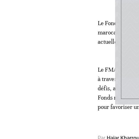
Le Fonds monétai
marocaine et les
actuelles.
Le FMA explique 
à travers un part
défis, auxquels i
Fonds monétaire 
pour favoriser u
Par
Hajar Kharrou