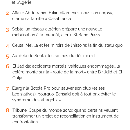
et l’Algérie
2
Affaire Abderrahim Fakir: «Ramenez-nous son corps»,
clame sa famille à Casablanca
3
Sebta: un réseau algérien prépare une nouvelle
mobilisation à la mi-août, alerte Stefano Piazza
4
Ceuta, Melilla et les miroirs de l’histoire: la fin du statu quo
5
Au-delà de Sebta: les racines du désir d’exil
6
El Jadida: accidents mortels, véhicules endommagés… la
colère monte sur la «route de la mort» entre Bir Jdid et El
Oulja
7
Élargir la Botola Pro pour sauver son club (et ses
Législatives): pourquoi Bensaïd doit à tout prix éviter le
syndrome des «fraqchia»
8
Tribune. Coupe du monde 2030: quand certains veulent
transformer un projet de réconciliation en instrument de
confrontation