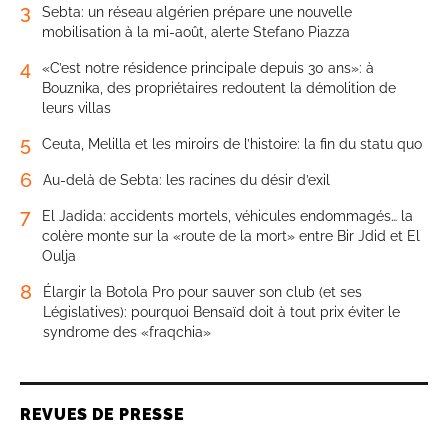
3
Sebta: un réseau algérien prépare une nouvelle
mobilisation à la mi-août, alerte Stefano Piazza
4
«C’est notre résidence principale depuis 30 ans»: à
Bouznika, des propriétaires redoutent la démolition de
leurs villas
5
Ceuta, Melilla et les miroirs de l’histoire: la fin du statu quo
6
Au-delà de Sebta: les racines du désir d’exil
7
El Jadida: accidents mortels, véhicules endommagés… la
colère monte sur la «route de la mort» entre Bir Jdid et El
Oulja
8
Élargir la Botola Pro pour sauver son club (et ses
Législatives): pourquoi Bensaïd doit à tout prix éviter le
syndrome des «fraqchia»
REVUES DE PRESSE