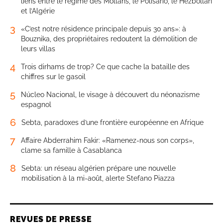
liens entre le régime des Mollahs, le Polisario, le Hezbollah
et l’Algérie
3
«C’est notre résidence principale depuis 30 ans»: à
Bouznika, des propriétaires redoutent la démolition de
leurs villas
4
Trois dirhams de trop? Ce que cache la bataille des
chiffres sur le gasoil
5
Núcleo Nacional, le visage à découvert du néonazisme
espagnol
6
Sebta, paradoxes d’une frontière européenne en Afrique
7
Affaire Abderrahim Fakir: «Ramenez-nous son corps»,
clame sa famille à Casablanca
8
Sebta: un réseau algérien prépare une nouvelle
mobilisation à la mi-août, alerte Stefano Piazza
REVUES DE PRESSE