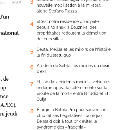
3
 Rabat. . MAP
nouvelle mobilisation à la mi-août,
alerte Stefano Piazza
d’un
«C’est notre résidence principale
4
depuis 30 ans»: à Bouznika, des
national.
propriétaires redoutent la démolition
de leurs villas
Ceuta, Melilla et les miroirs de l’histoire:
5
la fin du statu quo
Au-delà de Sebta: les racines du désir
6
d’exil
, de
El Jadida: accidents mortels, véhicules
7
oup
endommagés… la colère monte sur la
«route de la mort» entre Bir Jdid et El
ence
Oulja
NAPEC).
Élargir la Botola Pro pour sauver son
8
ni jeudi
club (et ses Législatives): pourquoi
Bensaïd doit à tout prix éviter le
syndrome des «fraqchia»