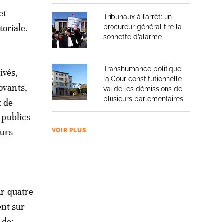
et
Tribunaux à l’arrêt: un
oriale.
procureur général tire la
sonnette d’alarme
Transhumance politique:
ivés,
la Cour constitutionnelle
ovants,
valide les démissions de
plusieurs parlementaires
t de
 publics
eurs
VOIR PLUS
ur quatre
nt sur
 de: