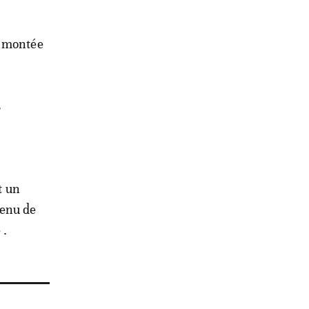
a montée
s
t un
tenu de
 .