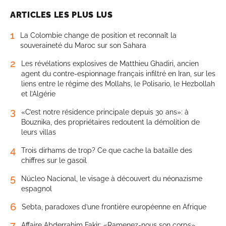
ARTICLES LES PLUS LUS
1
La Colombie change de position et reconnaît la
souveraineté du Maroc sur son Sahara
2
Les révélations explosives de Matthieu Ghadiri, ancien
agent du contre-espionnage français infiltré en Iran, sur les
liens entre le régime des Mollahs, le Polisario, le Hezbollah
et l’Algérie
3
«C’est notre résidence principale depuis 30 ans»: à
Bouznika, des propriétaires redoutent la démolition de
leurs villas
4
Trois dirhams de trop? Ce que cache la bataille des
chiffres sur le gasoil
5
Núcleo Nacional, le visage à découvert du néonazisme
espagnol
6
Sebta, paradoxes d’une frontière européenne en Afrique
7
Affaire Abderrahim Fakir: «Ramenez-nous son corps»,