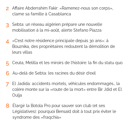
2
Affaire Abderrahim Fakir: «Ramenez-nous son corps»,
clame sa famille à Casablanca
3
Sebta: un réseau algérien prépare une nouvelle
mobilisation à la mi-août, alerte Stefano Piazza
4
«C’est notre résidence principale depuis 30 ans»: à
Bouznika, des propriétaires redoutent la démolition de
leurs villas
5
Ceuta, Melilla et les miroirs de l’histoire: la fin du statu quo
6
Au-delà de Sebta: les racines du désir d’exil
7
El Jadida: accidents mortels, véhicules endommagés… la
colère monte sur la «route de la mort» entre Bir Jdid et El
Oulja
8
Élargir la Botola Pro pour sauver son club (et ses
Législatives): pourquoi Bensaïd doit à tout prix éviter le
syndrome des «fraqchia»