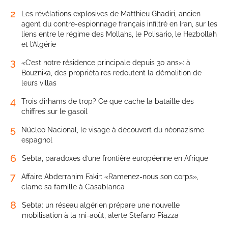
2
Les révélations explosives de Matthieu Ghadiri, ancien
agent du contre-espionnage français infiltré en Iran, sur les
liens entre le régime des Mollahs, le Polisario, le Hezbollah
et l’Algérie
3
«C’est notre résidence principale depuis 30 ans»: à
Bouznika, des propriétaires redoutent la démolition de
leurs villas
4
Trois dirhams de trop? Ce que cache la bataille des
chiffres sur le gasoil
5
Núcleo Nacional, le visage à découvert du néonazisme
espagnol
6
Sebta, paradoxes d’une frontière européenne en Afrique
7
Affaire Abderrahim Fakir: «Ramenez-nous son corps»,
clame sa famille à Casablanca
8
Sebta: un réseau algérien prépare une nouvelle
mobilisation à la mi-août, alerte Stefano Piazza