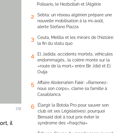
Polisario, le Hezbollah et l’Algérie
Sebta: un réseau algérien prépare une
2
nouvelle mobilisation à la mi-août,
alerte Stefano Piazza
Ceuta, Melilla et les miroirs de l’histoire:
3
la fin du statu quo
El Jadida: accidents mortels, véhicules
4
endommagés… la colère monte sur la
«route de la mort» entre Bir Jdid et El
Oulja
Affaire Abderrahim Fakir: «Ramenez-
5
nous son corps», clame sa famille à
Casablanca
Élargir la Botola Pro pour sauver son
6
DR
club (et ses Législatives): pourquoi
Bensaïd doit à tout prix éviter le
t, il
syndrome des «fraqchia»