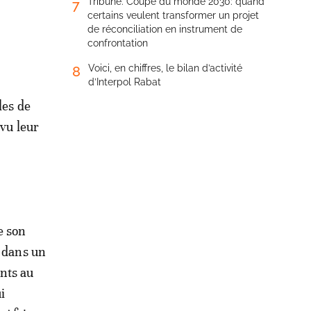
Tribune. Coupe du monde 2030: quand
7
certains veulent transformer un projet
de réconciliation en instrument de
confrontation
Voici, en chiffres, le bilan d’activité
8
d’Interpol Rabat
les de
 vu leur
e son
e dans un
nts au
i