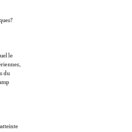
aques?
uel le
ériennes,
rs du
hamp
’atteinte