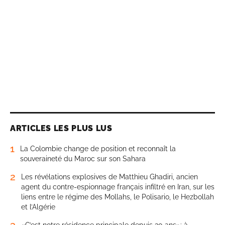
ARTICLES LES PLUS LUS
1
La Colombie change de position et reconnaît la
souveraineté du Maroc sur son Sahara
2
Les révélations explosives de Matthieu Ghadiri, ancien
agent du contre-espionnage français infiltré en Iran, sur les
liens entre le régime des Mollahs, le Polisario, le Hezbollah
et l’Algérie
3
«C’est notre résidence principale depuis 30 ans»: à