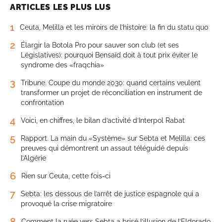
ARTICLES LES PLUS LUS
1
Ceuta, Melilla et les miroirs de l’histoire: la fin du statu quo
2
Élargir la Botola Pro pour sauver son club (et ses
Législatives): pourquoi Bensaïd doit à tout prix éviter le
syndrome des «fraqchia»
3
Tribune. Coupe du monde 2030: quand certains veulent
transformer un projet de réconciliation en instrument de
confrontation
4
Voici, en chiffres, le bilan d’activité d’Interpol Rabat
5
Rapport. La main du «Système» sur Sebta et Melilla: ces
preuves qui démontrent un assaut téléguidé depuis
l’Algérie
6
Rien sur Ceuta, cette fois-ci
7
Sebta: les dessous de l’arrêt de justice espagnole qui a
provoqué la crise migratoire
8
Comment la ruée vers Sebta a brisé l’illusion de l’Eldorado