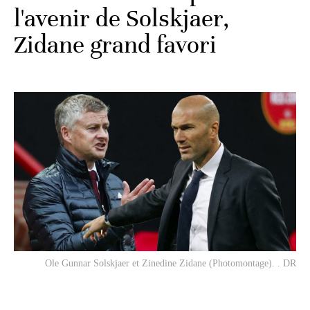
l'avenir de Solskjaer,
Zidane grand favori
Ole Gunnar Solskjaer et Zinedine Zidane (Photomontage). . DR