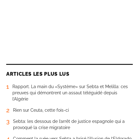
ARTICLES LES PLUS LUS
1
Rapport. La main du «Système» sur Sebta et Melilla: ces
preuves qui démontrent un assaut téléguidé depuis
l’Algérie
2
Rien sur Ceuta, cette fois-ci
3
Sebta: les dessous de l’arrêt de justice espagnole qui a
provoqué la crise migratoire
4
Comment la ruée vers Sebta a brisé l’illusion de l’Eldorado