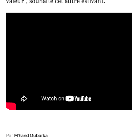
valeur", souhaite cet autre estivant.
Par
M'hand Oubarka