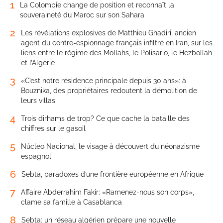
1
La Colombie change de position et reconnaît la
souveraineté du Maroc sur son Sahara
2
Les révélations explosives de Matthieu Ghadiri, ancien
agent du contre-espionnage français infiltré en Iran, sur les
liens entre le régime des Mollahs, le Polisario, le Hezbollah
et l’Algérie
3
«C’est notre résidence principale depuis 30 ans»: à
Bouznika, des propriétaires redoutent la démolition de
leurs villas
4
Trois dirhams de trop? Ce que cache la bataille des
chiffres sur le gasoil
5
Núcleo Nacional, le visage à découvert du néonazisme
espagnol
6
Sebta, paradoxes d’une frontière européenne en Afrique
7
Affaire Abderrahim Fakir: «Ramenez-nous son corps»,
clame sa famille à Casablanca
8
Sebta: un réseau algérien prépare une nouvelle