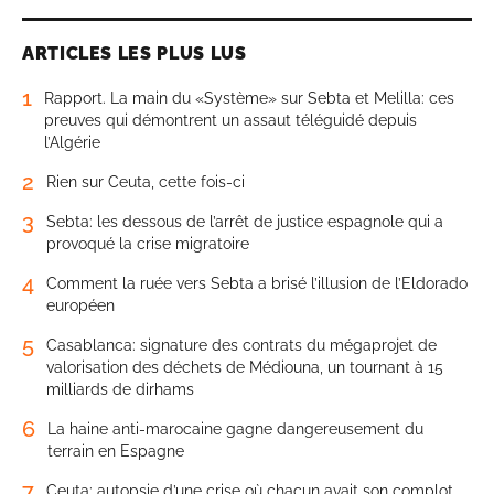
ARTICLES LES PLUS LUS
1
Rapport. La main du «Système» sur Sebta et Melilla: ces
preuves qui démontrent un assaut téléguidé depuis
l’Algérie
2
Rien sur Ceuta, cette fois-ci
3
Sebta: les dessous de l’arrêt de justice espagnole qui a
provoqué la crise migratoire
4
Comment la ruée vers Sebta a brisé l’illusion de l’Eldorado
européen
5
Casablanca: signature des contrats du mégaprojet de
valorisation des déchets de Médiouna, un tournant à 15
milliards de dirhams
6
La haine anti-marocaine gagne dangereusement du
terrain en Espagne
7
Ceuta: autopsie d’une crise où chacun avait son complot