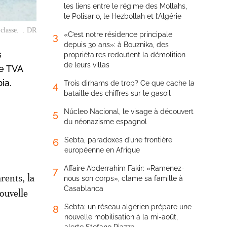
les liens entre le régime des Mollahs,
le Polisario, le Hezbollah et l’Algérie
 classe. . DR
«C’est notre résidence principale
3
depuis 30 ans»: à Bouznika, des
s
propriétaires redoutent la démolition
de leurs villas
de TVA
ia.
Trois dirhams de trop? Ce que cache la
4
bataille des chiffres sur le gasoil
Núcleo Nacional, le visage à découvert
5
du néonazisme espagnol
Sebta, paradoxes d’une frontière
6
européenne en Afrique
Affaire Abderrahim Fakir: «Ramenez-
7
rents, la
nous son corps», clame sa famille à
Casablanca
ouvelle
Sebta: un réseau algérien prépare une
8
nouvelle mobilisation à la mi-août,