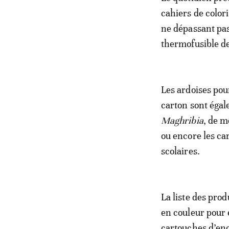
cahiers de color
ne dépassant pas
thermofusible de
Les ardoises pou
carton sont éga
Maghribia
, de m
ou encore les car
scolaires.
La liste des pro
en couleur pour éc
cartouches d’enc