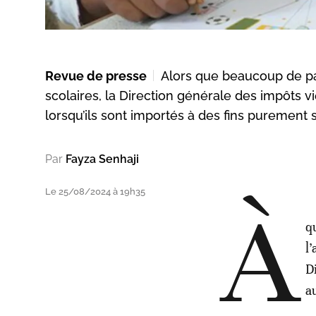
Revue de presse
Alors que beaucoup de pa
scolaires, la Direction générale des impôts v
lorsqu’ils sont importés à des fins purement 
Par
Fayza Senhaji
Le 25/08/2024 à 19h35
À
q
l
D
a