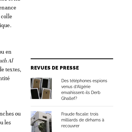
tenance
 colle
ique.
ou en
ath Al
REVUES DE PRESSE
de textes,
ntité
Des téléphones espions
venus d’Algérie
envahissent-ils Derb
Ghallef?
anches ou
Fraude fiscale: trois
milliards de dirhams à
ou les
recouvrer