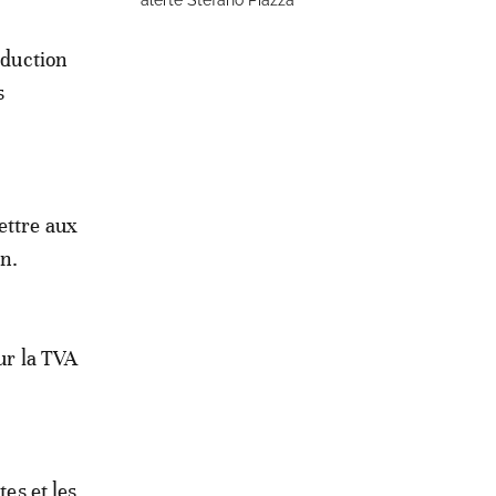
alerte Stefano Piazza
oduction
s
ettre aux
on.
ur la TVA
tes et les