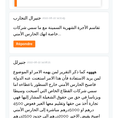
جنيرال التجارب
2022-08-22 14:11:49
تقاسم الأجرة الشهرية السمينة مع ما سمي شركات
خاصة انهك الحارس الأمني....
Répondre
جنيرلل
2022-08-22 14:08:21
ههههه كما ذكر التقرير لمن يهمه الامر او الموضوع
لمن يريد الاستفادة فأن هذا الامر استغنت عنه الدولة
فاصبح الحارس الأمني خارج السطور باعطاءه اما
سمي شركات القطاع الخاص التي أصبحت وسيطا
وبزناسا في حق من حقوق الشغيلة المشار إليها فهي
تجارة أُخذ من حقها وتقليم معها الغير فعوض 4500
درهم او 5000درهم مباشرة إلى الحارس الأمني
اصبح يقبض الاخير 2000درهم الى حدود 2500درهم