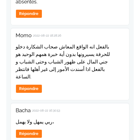
absentes.
Répondre
Momo
2022-08-22 18:28:26
بالفعل انه الواقع المعاش صحاب الشكارة دخلو
للحرفة يسيرونها بدون أية خبرة همهم الوحيد هو
جني المال على ظهور الشباب وحتى الشباب و
بالفعل اذا أسندت الأمور إلى غير أهلها فانتظر
الساعة.
Répondre
Bacha
2022-08-22 16:30:53
ربي يمهل ولا يهمل،
Répondre