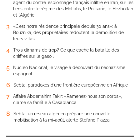
agent du contre-espionnage français infiltré en Iran, sur les
liens entre le régime des Mollahs, le Polisario, le Hezbollah
et l’Algérie
3
«C’est notre résidence principale depuis 30 ans»: à
Bouznika, des propriétaires redoutent la démolition de
leurs villas
4
Trois dirhams de trop? Ce que cache la bataille des
chiffres sur le gasoil
5
Núcleo Nacional, le visage à découvert du néonazisme
espagnol
6
Sebta, paradoxes d’une frontière européenne en Afrique
7
Affaire Abderrahim Fakir: «Ramenez-nous son corps»,
clame sa famille à Casablanca
8
Sebta: un réseau algérien prépare une nouvelle
mobilisation à la mi-août, alerte Stefano Piazza