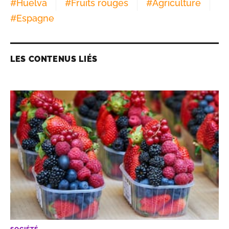
#
Huelva
#
Fruits rouges
#
Agriculture
#
Espagne
LES CONTENUS LIÉS