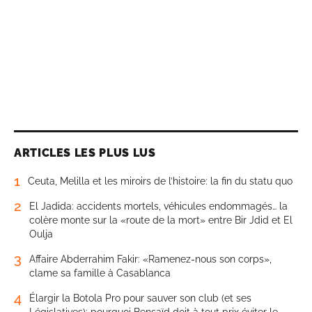
ARTICLES LES PLUS LUS
1
Ceuta, Melilla et les miroirs de l’histoire: la fin du statu quo
2
El Jadida: accidents mortels, véhicules endommagés… la
colère monte sur la «route de la mort» entre Bir Jdid et El
Oulja
3
Affaire Abderrahim Fakir: «Ramenez-nous son corps»,
clame sa famille à Casablanca
4
Élargir la Botola Pro pour sauver son club (et ses
Législatives): pourquoi Bensaïd doit à tout prix éviter le