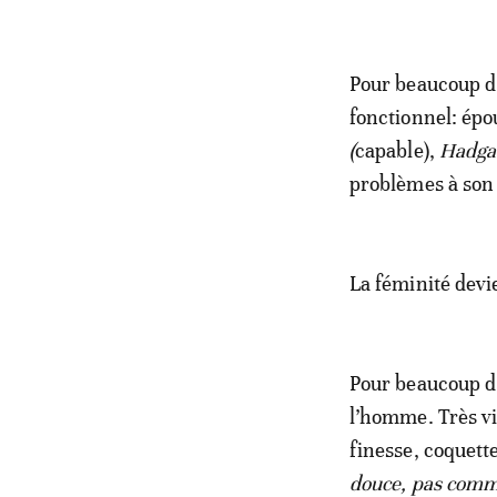
Pour beaucoup 
fonctionnel: ép
(
capable),
Hadga
problèmes à so
La féminité devi
Pour beaucoup d’
l’homme. Très vi
finesse, coquett
douce, pas comme