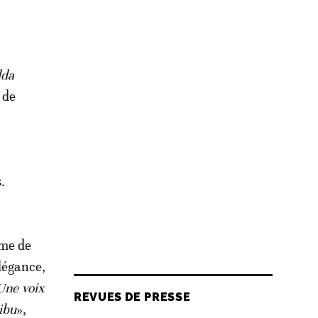
dda
 de
.
mme de
élégance,
Une voix
REVUES DE PRESSE
ibu
»,