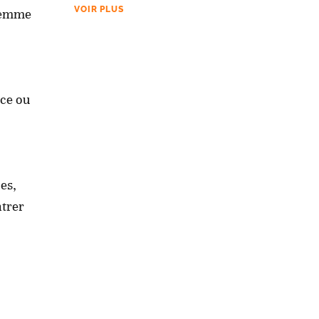
VOIR PLUS
 femme
nce ou
tes,
ntrer