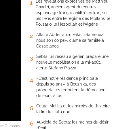
Les révélations explosives de Matthieu
1
Ghadiri, ancien agent du contre-
espionnage français infiltré en Iran, sur
les liens entre le régime des Mollahs, le
Polisario, le Hezbollah et l’Algérie
Affaire Abderrahim Fakir: «Ramenez-
2
nous son corps», clame sa famille à
Casablanca
Sebta: un réseau algérien prépare une
3
nouvelle mobilisation à la mi-août,
alerte Stefano Piazza
«C’est notre résidence principale
4
depuis 30 ans»: à Bouznika, des
propriétaires redoutent la démolition
de leurs villas
Ceuta, Melilla et les miroirs de l’histoire:
5
la fin du statu quo
Au-delà de Sebta: les racines du désir
6
e Guessous.
d’exil