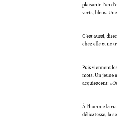
plaisante l’un d
verts, bleus. Un
C’est aussi, dise
chez elle et ne t
Puis viennent les
mots. Un jeune a
acquiescent: «
On
À l’homme la rude
délicatesse, la s