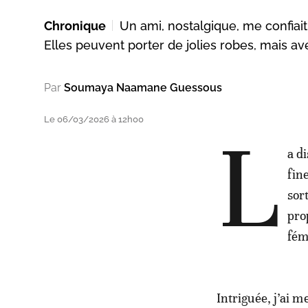
Chronique
Un ami, nostalgique, me confia
Elles peuvent porter de jolies robes, mais av
Par
Soumaya Naamane Guessous
Le 06/03/2026 à 12h00
L
a d
fin
sor
pro
fém
Intriguée, j’ai 