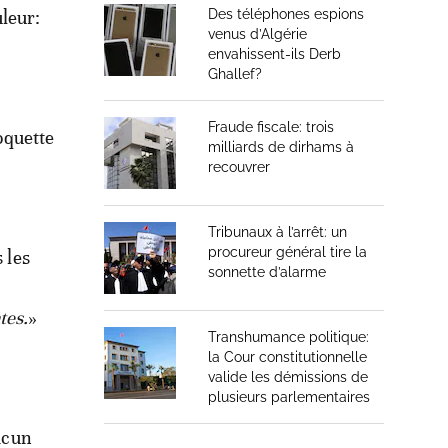
uleur:
Des téléphones espions
venus d’Algérie
envahissent-ils Derb
Ghallef?
Fraude fiscale: trois
coquette
milliards de dirhams à
recouvrer
Tribunaux à l’arrêt: un
procureur général tire la
 les
sonnette d’alarme
s
tes.
»
Transhumance politique:
la Cour constitutionnelle
valide les démissions de
plusieurs parlementaires
hacun