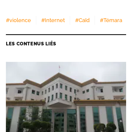
#
violence
#
Internet
#
Caïd
#
Témara
LES CONTENUS LIÉS