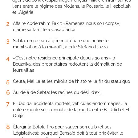
liens entre le régime des Mollahs, le Polisario, le Hezbollah
et l’Algérie
2
Affaire Abderrahim Fakir: «Ramenez-nous son corps»,
clame sa famille à Casablanca
3
Sebta: un réseau algérien prépare une nouvelle
mobilisation à la mi-août, alerte Stefano Piazza
4
«C’est notre résidence principale depuis 30 ans»: à
Bouznika, des propriétaires redoutent la démolition de
leurs villas
5
Ceuta, Melilla et les miroirs de l’histoire: la fin du statu quo
6
Au-delà de Sebta: les racines du désir d’exil
7
El Jadida: accidents mortels, véhicules endommagés… la
colère monte sur la «route de la mort» entre Bir Jdid et El
Oulja
8
Élargir la Botola Pro pour sauver son club (et ses
Législatives): pourquoi Bensaïd doit à tout prix éviter le