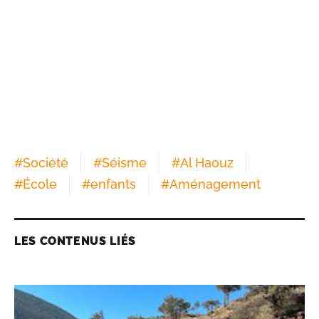
#
Société
#
Séisme
#
Al Haouz
#
École
#
enfants
#
Aménagement
LES CONTENUS LIÉS