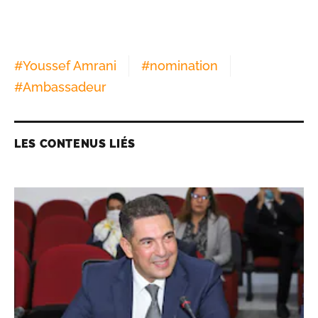
#
Youssef Amrani
#
nomination
#
Ambassadeur
LES CONTENUS LIÉS